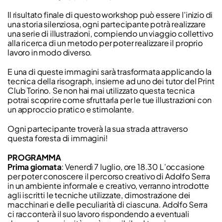
Il risultato finale di questo workshop può essere l'inizio di
una storia silenziosa, ogni partecipante potrà realizzare
una serie di illustrazioni, compiendo un viaggio collettivo
alla ricerca di un metodo per poter realizzare il proprio
lavoro in modo diverso.
E una di queste immagini sarà trasformata applicando la
tecnica della risograph, insieme ad uno dei tutor del Print
Club Torino. Se non hai mai utilizzato questa tecnica
potrai scoprire come sfruttarla per le tue illustrazioni con
un approccio pratico e stimolante.
Ogni partecipante troverà la sua strada attraverso
questa foresta di immagini!
PROGRAMMA
Prima giornata
: Venerdì 7 luglio, ore 18.30 L’occasione
per poter conoscere il percorso creativo di Adolfo Serra
in un ambiente informale e creativo, verranno introdotte
agli iscritti le tecniche utilizzate, dimostrazione dei
macchinari e delle peculiarità di ciascuna. Adolfo Serra
ci racconterà il suo lavoro rispondendo a eventuali