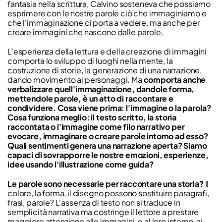
fantasia nella scrittura, Calvino sosteneva che possiamo
esprimere con le nostre parole ciò che immaginiamo e
che l'immaginazione ci porta a vedere, ma anche per
creare immagini che nascono dalle parole.
L'esperienza della lettura e della creazione di immagini
comporta lo sviluppo di luoghi nella mente, la
costruzione di storie, la generazione di una narrazione,
dando movimento ai personaggi. Ma
comporta anche
verbalizzare quell'immaginazione, dandole forma,
mettendole parole, è un atto di raccontare e
condividere. Cosa viene prima: l'immagine o la parola?
Cosa funziona meglio: il testo scritto, la storia
raccontata o l'immagine come filo narrativo per
evocare, immaginare o creare parole intorno ad esso?
Quali sentimenti genera una narrazione aperta? Siamo
capaci di sovrapporre le nostre emozioni, esperienze,
idee usando l'illustrazione come guida?
Le parole sono necessarie per raccontare una storia?
Il
colore, la forma, il disegno possono sostituire paragrafi,
frasi, parole? L'assenza di testo non si traduce in
semplicità narrativa ma costringe il lettore a prestare
maggiore attenzione alle immagini, e al loro interno, ai