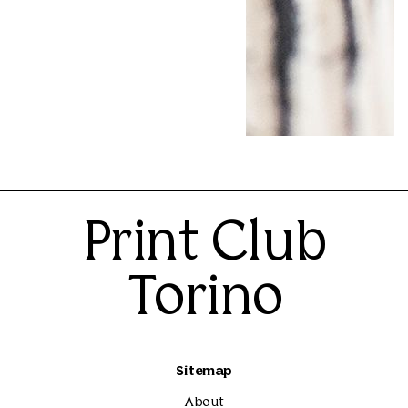
Xilografia | Tecnic
incisione
Stamperia d'Arte Bu
115.00€
Print Club
Torino
Sitemap
About