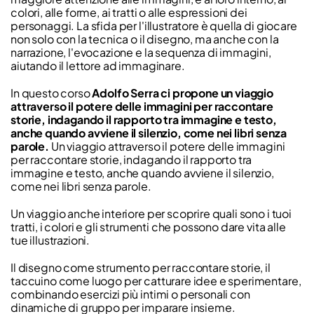
colori, alle forme, ai tratti o alle espressioni dei
personaggi. La sfida per l'illustratore è quella di giocare
non solo con la tecnica o il disegno, ma anche con la
narrazione, l'evocazione e la sequenza di immagini,
aiutando il lettore ad immaginare.
In questo corso
Adolfo Serra ci propone un viaggio
attraverso il potere delle immagini per raccontare
storie, indagando il rapporto tra immagine e testo,
anche quando avviene il silenzio, come nei libri senza
parole.
Un viaggio attraverso il potere delle immagini
per raccontare storie, indagando il rapporto tra
immagine e testo, anche quando avviene il silenzio,
come nei libri senza parole.
Un viaggio anche interiore per scoprire quali sono i tuoi
tratti, i colori e gli strumenti che possono dare vita alle
tue illustrazioni.
Il disegno come strumento per raccontare storie, il
taccuino come luogo per catturare idee e sperimentare,
combinando esercizi più intimi o personali con
dinamiche di gruppo per imparare insieme.