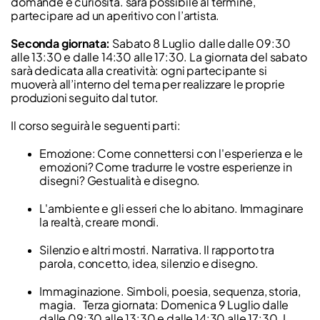
domande e curiosità. sarà possibile al termine,
partecipare ad un aperitivo con l’artista.
Seconda giornata:
Sabato 8 Luglio dalle dalle 09:30
alle 13:30 e dalle 14:30 alle 17:30. La giornata del sabato
sarà dedicata alla creatività: ogni partecipante si
muoverà all’interno del tema per realizzare le proprie
produzioni seguito dal tutor.
Il corso seguirà le seguenti parti:
Emozione: Come connettersi con l'esperienza e le
emozioni? Come tradurre le vostre esperienze in
disegni? Gestualità e disegno.
L'ambiente e gli esseri che lo abitano. Immaginare
la realtà, creare mondi.
Silenzio e altri mostri. Narrativa. Il rapporto tra
parola, concetto, idea, silenzio e disegno.
Immaginazione. Simboli, poesia, sequenza, storia,
magia. Terza giornata: Domenica 9 Luglio dalle
dalle 09:30 alle 13:30 e dalle 14:30 alle 17:30. I