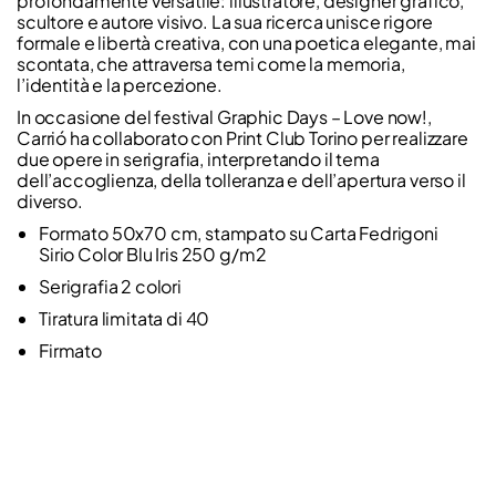
profondamente versatile: illustratore, designer grafico,
scultore e autore visivo. La sua ricerca unisce rigore
formale e libertà creativa, con una poetica elegante, mai
scontata, che attraversa temi come la memoria,
l’identità e la percezione.
In occasione del festival Graphic Days – Love now!,
Carrió ha collaborato con Print Club Torino per realizzare
due opere in serigrafia, interpretando il tema
dell’accoglienza, della tolleranza e dell’apertura verso il
diverso.
Formato 50x70 cm, stampato su Carta Fedrigoni
Sirio Color Blu Iris 250 g/m2
Serigrafia 2 colori
Tiratura limitata di 40
Firmato