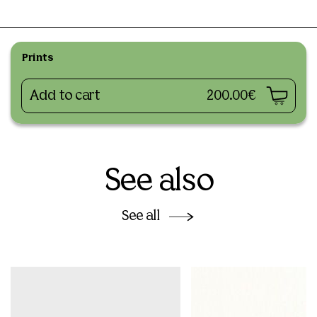
Prints
Add to cart
200.00€
See also
See all