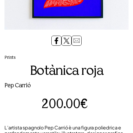
Prints
Botànica roja
Pep Carrió
200.00€
L’artista spagnolo Pep Carrió è una figura poliedrica e