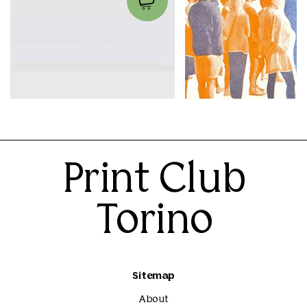
Hop Hop
Bla Bla Bla
Matteo Giuntini
Manon Beligni
30.00€
300.00€
Print Club
Torino
Sitemap
About