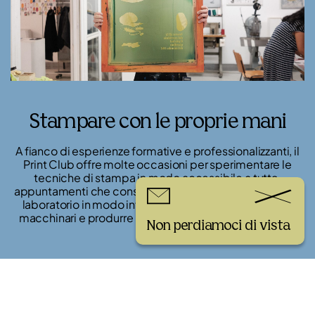
Stampare con le proprie mani
A fianco di esperienze formative e professionalizzanti, il
Print Club offre molte occasioni per sperimentare le
tecniche di stampa in modo accessibile a tuttə,
appuntamenti che consentono di vivere l’atmosfera del
laboratorio in modo informale, di toccare con mano i
macchinari e produrre un piccolo artwork da portare a
Non perdiamoci di vista
casa.