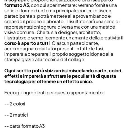
formato A3
, con cui sperimentare: verrano fornite una
serie di forme d un tema principale con cui ciascun
partecipante si potrà mettere alla prova mixando e
creando il proprio elaborato. Il risultato sarà una serie di
rappresentazioni ognuna diversa ma con una matrice
visiva comune. Che tu sia designer, architetto,
illustratore o semplicemente un amante della creatività
il
corso è aperto a tutti
. Ciascun partecipante,
accompagnato dai tutor presenti in tutte le fasi,
imparerà a preparare il proprio soggetto idoneo alla
stampa grazie alla tecnica del collage.
Ogni iscritto potrà sbizzarrirsi miscelando carte, colori,
effetti e imparerà a sfruttare le peculiarità di questa
tecnologia per ottenere un effetto unico.
Ecco gli ingredienti per questo appuntamento:
-- 2 colori
-- 2 matrici
-- carta formato A3