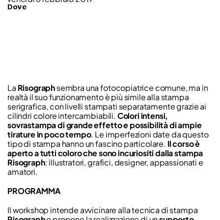
Dove
La
Risograph
sembra una fotocopiatrice comune, ma in
realtà il suo funzionamento è più simile alla stampa
serigrafica, con livelli stampati separatamente grazie ai
cilindri colore intercambiabili.
Colori intensi,
sovrastampa di grande effetto e possibilità di ampie
tirature in poco tempo
. Le imperfezioni date da questo
tipo di stampa hanno un fascino particolare.
Il corso è
aperto a tutti coloro che sono incuriositi dalla stampa
Risograph
: illustratori, grafici, designer, appassionati e
amatori.
PROGRAMMA
Il workshop intende avvicinare alla tecnica di stampa
Risograph
e propone la realizzazione di un
supporto