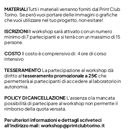
MATERIALI
Tutti i materiali verranno forniti dal Print Club
Torino. Se però vuoi portare delle immagini o grafiche
che vuoi utilizzare nel tuo progetto, non esitare!
ISCRIZIONI
Il workshop sarà attivato con un numero
minimo di 7 partecipanti e si terrà con un massimo di 15
persone.
COSTO
Il costo è comprensivo di: 4 ore di corso
intensivo
TESSERAMENTO
La partecipazione al workshop dà
diritto al
tesseramento promozionale a 25€
che
permetterà ai partecipanti di accedere al laboratorio in
autonomia.
POLICY DI CANCELLAZIONE
L'assenza o la mancata
possibilità di partecipare al workshop non permette il
rimborso della quota versata.
Per ulteriori informazioni e dettagli scriveteci
all'indirizzo mail: workshop@printclubtorino.it