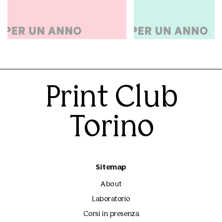
Poster 3/50 | Risograph
Squeegee | Serigr
Print Club Torino
Print Club Torino
150.00€
150.00€
Print Club
Torino
Sitemap
About
Laboratorio
Corsi in presenza