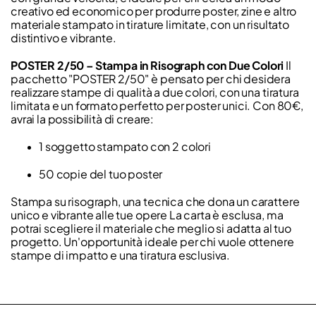
creativo ed economico per produrre poster, zine e altro
materiale stampato in tirature limitate, con un risultato
distintivo e vibrante.
POSTER 2/50 – Stampa in Risograph con Due Colori
Il
pacchetto "POSTER 2/50" è pensato per chi desidera
realizzare stampe di qualità a due colori, con una tiratura
limitata e un formato perfetto per poster unici. Con 80€,
avrai la possibilità di creare:
1 soggetto stampato con 2 colori
50 copie del tuo poster
Stampa su risograph, una tecnica che dona un carattere
unico e vibrante alle tue opere La carta è esclusa, ma
potrai scegliere il materiale che meglio si adatta al tuo
progetto. Un'opportunità ideale per chi vuole ottenere
stampe di impatto e una tiratura esclusiva.