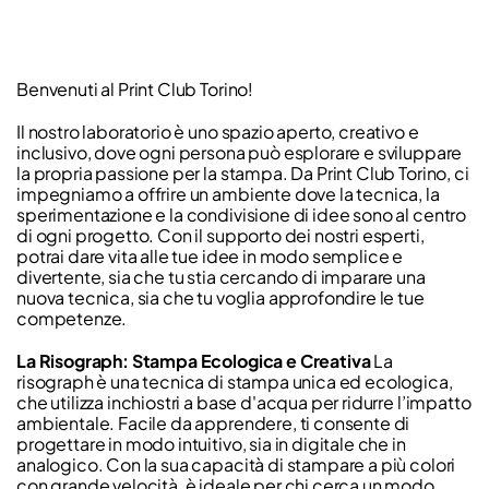
Benvenuti al Print Club Torino!
Il nostro laboratorio è uno spazio aperto, creativo e
inclusivo, dove ogni persona può esplorare e sviluppare
la propria passione per la stampa. Da Print Club Torino, ci
impegniamo a offrire un ambiente dove la tecnica, la
sperimentazione e la condivisione di idee sono al centro
di ogni progetto. Con il supporto dei nostri esperti,
potrai dare vita alle tue idee in modo semplice e
divertente, sia che tu stia cercando di imparare una
nuova tecnica, sia che tu voglia approfondire le tue
competenze.
La Risograph: Stampa Ecologica e Creativa
La
risograph è una tecnica di stampa unica ed ecologica,
che utilizza inchiostri a base d'acqua per ridurre l’impatto
ambientale. Facile da apprendere, ti consente di
progettare in modo intuitivo, sia in digitale che in
analogico. Con la sua capacità di stampare a più colori
con grande velocità, è ideale per chi cerca un modo