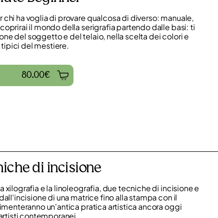
 chi ha voglia di provare qualcosa di diverso: manuale,
oprirai il mondo della serigrafia partendo dalle basi: ti
e del soggetto e del telaio, nella scelta dei colori e
i tipici del mestiere.
80.00€
niche di incisione
 xilografia e la linoleografia, due tecniche di incisione e
dall'incisione di una matrice fino alla stampa con il
rimenteranno un'antica pratica artistica ancora oggi
 artisti contemporanei.