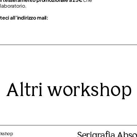
laboratorio.
teci all’indirizzo mail:
Altri workshop
Serigrafia Abso
kshop