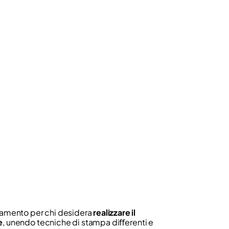
amento per chi desidera
realizzare il
e
, unendo tecniche di stampa diﬀerenti e