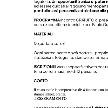
legatoria.
Un’opportunità unica di poter
ed essere guidati al raggiungimento parte
portfolio sarà personalizzato in base alle
PROGRAMMA
Incontro GRATUITO di prese
corso e speciﬁche tecniche con Fabio Gu
MATERIALI
Da portare con sè
Ogni partecipante dovrà portare il proprio 
illustrazioni, fotograﬁe, stampe o altri mat
ISCRIZIONI
Il workshop sarà attivato con 
terrà con un massimo di 12 persone.
COSTO
Il costo totale è comprensivo di:
4 incontri con tu
stampe inkjet, pranzi.
TESSERAMENTO
La partecipazione al workshop
dà diritto