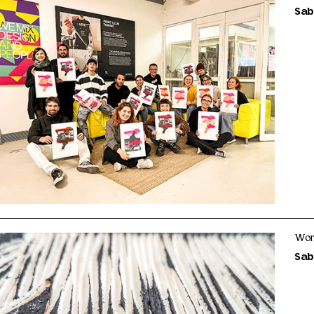
Sab
Wor
Sab