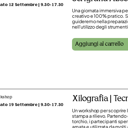
ato 12 Settembre | 9.30-17.30
Una giornata immersiva per
creativo e 100% pratico. Sc
guideremo nella preparazion
nell’utilizzo degli strument
Aggiungi al carrello
Xilografia | Tec
kshop
ato 19 Settembre | 9.30-17.30
Un workshop per scoprire la
stampa a rilievo. Partendo 
torchio, i partecipanti spe
amata e utilizzata da molti