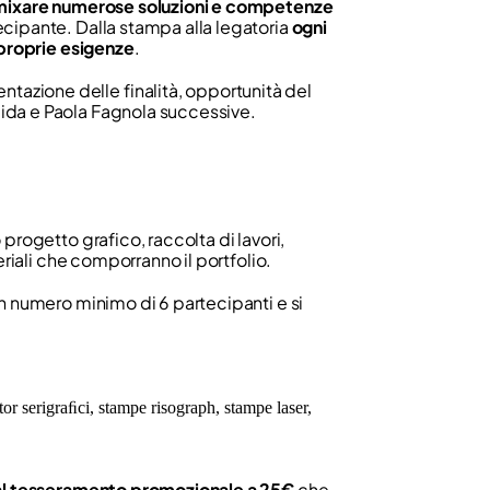
 mixare numerose soluzioni e competenze
cipante. Dalla stampa alla legatoria
ogni
 proprie esigenze
.
ntazione delle ﬁnalità, opportunità del
ida e Paola Fagnola successive.
progetto grafico, raccolta di lavori,
eriali che comporranno il portfolio.
un numero minimo di 6 partecipanti e si
tor serigraﬁci, stampe risograph, stampe laser,
 al tesseramento promozionale a 25€
che