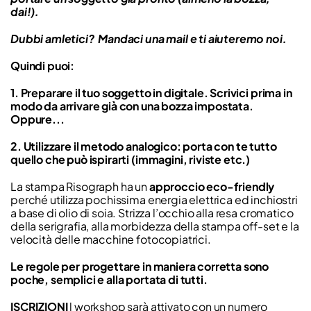
dai!).
Dubbi amletici? Mandaci una mail e ti aiuteremo noi.
Quindi puoi:
1. Preparare il tuo soggetto in digitale. Scrivici prima in
modo da arrivare già con una bozza impostata.
Oppure...
2. Utilizzare il metodo analogico: porta con te tutto
quello che può ispirarti (immagini, riviste etc.)
La stampa Risograph ha un
approccio eco-friendly
perché utilizza pochissima energia elettrica ed inchiostri
a base di olio di soia. Strizza l’occhio alla resa cromatico
della serigrafia, alla morbidezza della stampa off-set e la
velocità delle macchine fotocopiatrici.
Le regole per progettare in maniera corretta sono
poche, semplici e alla portata di tutti.
ISCRIZIONI
l workshop sarà attivato con un numero