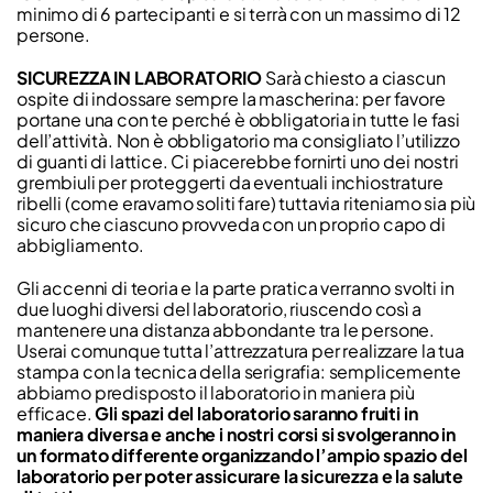
minimo di 6 partecipanti e si terrà con un massimo di 12
persone.
SICUREZZA IN LABORATORIO
Sarà chiesto a ciascun
ospite di indossare sempre la mascherina: per favore
portane una con te perché è obbligatoria in tutte le fasi
dell’attività. Non è obbligatorio ma consigliato l’utilizzo
di guanti di lattice. Ci piacerebbe fornirti uno dei nostri
grembiuli per proteggerti da eventuali inchiostrature
ribelli (come eravamo soliti fare) tuttavia riteniamo sia più
sicuro che ciascuno provveda con un proprio capo di
abbigliamento.
Gli accenni di teoria e la parte pratica verranno svolti in
due luoghi diversi del laboratorio, riuscendo così a
mantenere una distanza abbondante tra le persone.
Userai comunque tutta l’attrezzatura per realizzare la tua
stampa con la tecnica della serigrafia: semplicemente
abbiamo predisposto il laboratorio in maniera più
efficace.
Gli spazi del laboratorio saranno fruiti in
maniera diversa e anche i nostri corsi si svolgeranno in
un formato differente organizzando l’ampio spazio del
laboratorio per poter assicurare la sicurezza e la salute