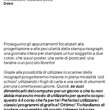
Dove
Proseguono gli appuntamenti focalizzati alla
progettazione e alle peculiarità della stampa risograph:
una giornata intera per stampare un tuo soggetto a due
colori, che sia un poster, una serie di postcard, una
fanzine o un piccolo libretto!
Grazie alla possibilità di utilizzare lo scanner della
risograph progetteremo insieme in piena modalità 'old
school' utilizzando i fogli di carta e una serie di strumenti
per una corretta esecuzione. Quindi,
se vuoi
dimenticarti del computer per un giorno o che tu non
abbia mai avuto modo di utilizzarlo per questo scopo:
questo è il corso che fa per te! Preferisci utilizzare i
classici programmi di grafica? Ottimo! Ti chiediamo di
portare un soggetto già pronto (almeno la bozza,