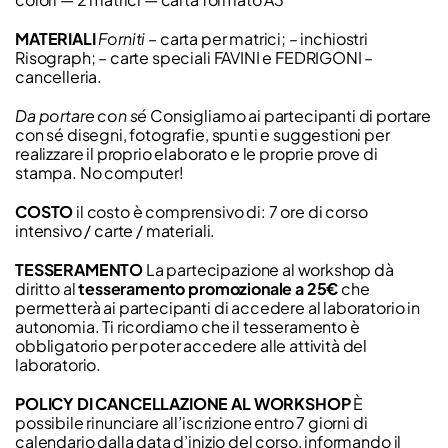
MATERIALI
Forniti
– carta per matrici; – inchiostri
Risograph; – carte speciali FAVINI e FEDRIGONI –
cancelleria.
Da portare con sé
Consigliamo ai partecipanti di portare
con sé disegni, fotografie, spunti e suggestioni per
realizzare il proprio elaborato e le proprie prove di
stampa. No computer!
COSTO
il costo è comprensivo di: 7 ore di corso
intensivo / carte / materiali.
TESSERAMENTO
La partecipazione al workshop dà
diritto al
tesseramento promozionale a 25€
che
permetterà ai partecipanti di accedere al laboratorio in
autonomia. Ti ricordiamo che il tesseramento è
obbligatorio per poter accedere alle attività del
laboratorio.
POLICY DI CANCELLAZIONE AL WORKSHOP
È
possibile rinunciare all’iscrizione entro 7 giorni di
calendario dalla data d’inizio del corso, informando il