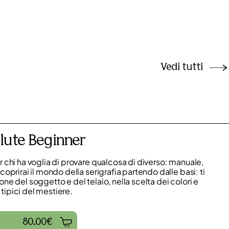
Vedi tutti
lute Beginner
 chi ha voglia di provare qualcosa di diverso: manuale,
oprirai il mondo della serigrafia partendo dalle basi: ti
e del soggetto e del telaio, nella scelta dei colori e
i tipici del mestiere.
80.00€