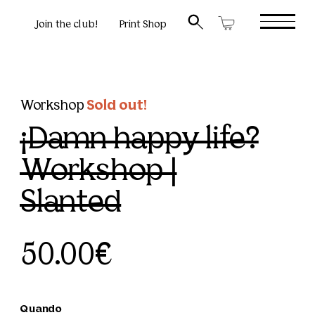
Join the club!
Print Shop
Workshop
Sold out!
¡Damn happy life?
Workshop |
Slanted
50.00€
Quando