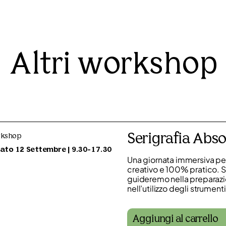
Altri workshop
Serigrafia Abso
kshop
ato 12 Settembre | 9.30-17.30
Una giornata immersiva per
creativo e 100% pratico. Sc
guideremo nella preparazion
nell’utilizzo degli strument
Aggiungi al carrello