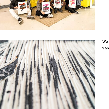
Wor
Sab