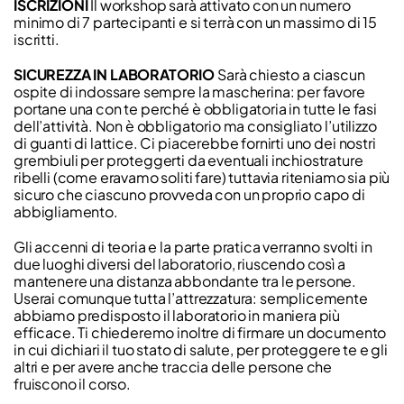
ISCRIZIONI
Il workshop sarà attivato con un numero
minimo di 7 partecipanti e si terrà con un massimo di 15
iscritti.
SICUREZZA IN LABORATORIO
Sarà chiesto a ciascun
ospite di indossare sempre la mascherina: per favore
portane una con te perché è obbligatoria in tutte le fasi
dell’attività. Non è obbligatorio ma consigliato l’utilizzo
di guanti di lattice. Ci piacerebbe fornirti uno dei nostri
grembiuli per proteggerti da eventuali inchiostrature
ribelli (come eravamo soliti fare) tuttavia riteniamo sia più
sicuro che ciascuno provveda con un proprio capo di
abbigliamento.
Gli accenni di teoria e la parte pratica verranno svolti in
due luoghi diversi del laboratorio, riuscendo così a
mantenere una distanza abbondante tra le persone.
Userai comunque tutta l’attrezzatura: semplicemente
abbiamo predisposto il laboratorio in maniera più
efficace. Ti chiederemo inoltre di firmare un documento
in cui dichiari il tuo stato di salute, per proteggere te e gli
altri e per avere anche traccia delle persone che
fruiscono il corso.