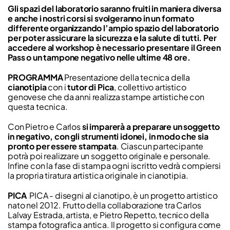
Gli spazi del laboratorio saranno fruiti in maniera diversa
e anche i nostri corsi si svolgeranno in un formato
differente organizzando l’ampio spazio del laboratorio
per poter assicurare la sicurezza e la salute di tutti. Per
accedere al workshop è necessario presentare il Green
Pass o un tampone negativo nelle ultime 48 ore.
PROGRAMMA
Presentazione della tecnica della
cianotipia
con i
tutor di Pica
, collettivo artistico
genovese che da anni realizza stampe artistiche con
questa tecnica.
Con Pietro e Carlos
si imparerà a preparare un soggetto
in negativo, con gli strumenti idonei, in modo che sia
pronto per essere stampata
. Ciascun partecipante
potrà poi realizzare un soggetto originale e personale.
Infine con la fase di stampa ogni iscritto vedrà compiersi
la propria tiratura artistica originale in cianotipia.
PICA
PICA - disegni al cianotipo, è un progetto artistico
nato nel 2012. Frutto della collaborazione tra Carlos
Lalvay Estrada, artista, e Pietro Repetto, tecnico della
stampa fotografica antica. Il progetto si configura come